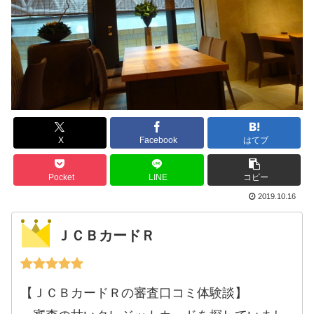
X
Facebook
はてブ
Pocket
LINE
コピー
2019.10.16
ＪＣＢカードＲ
【ＪＣＢカードＲの審査口コミ体験談】