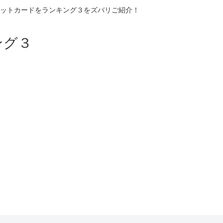
ットカードをランキング３をズバリご紹介！
ング３