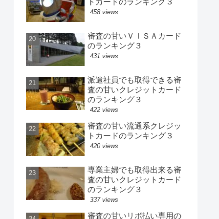
トカードのランキング３
458 views
審査の甘いＶＩＳＡカード
のランキング３
431 views
派遣社員でも取得できる審
査の甘いクレジットカード
のランキング３
422 views
審査の甘い流通系クレジッ
トカードのランキング３
420 views
専業主婦でも取得出来る審
査の甘いクレジットカード
のランキング３
337 views
審査の甘いリボ払い専用の