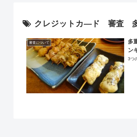
クレジットカ―ド 審査 
多
審査について
ン
3つ