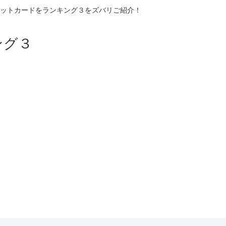
ットカードをランキング３をズバリご紹介！
ング３