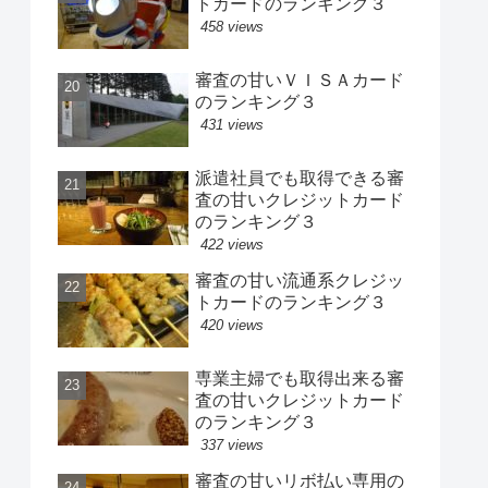
トカードのランキング３
458 views
審査の甘いＶＩＳＡカード
のランキング３
431 views
派遣社員でも取得できる審
査の甘いクレジットカード
のランキング３
422 views
審査の甘い流通系クレジッ
トカードのランキング３
420 views
専業主婦でも取得出来る審
査の甘いクレジットカード
のランキング３
337 views
審査の甘いリボ払い専用の