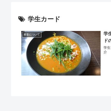
学生カード
学
審査について
ド
学生
介