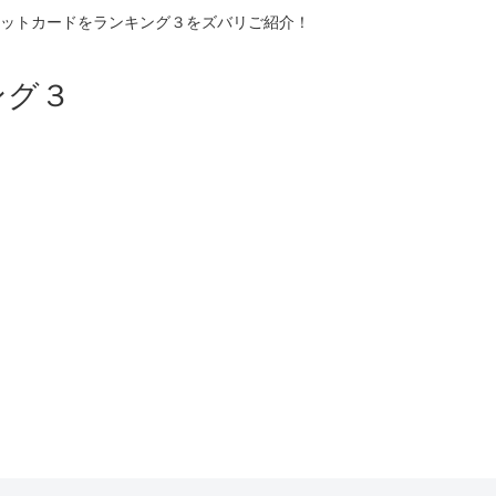
ットカードをランキング３をズバリご紹介！
ング３