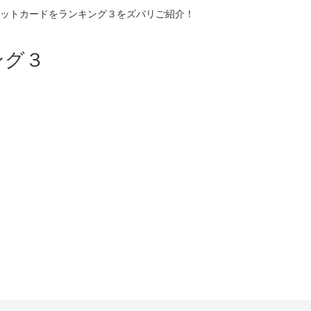
ットカードをランキング３をズバリご紹介！
ング３