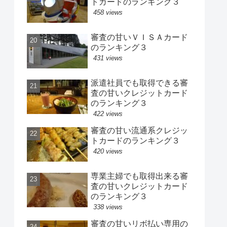
トカードのランキング３
458 views
審査の甘いＶＩＳＡカード
のランキング３
431 views
派遣社員でも取得できる審
査の甘いクレジットカード
のランキング３
422 views
審査の甘い流通系クレジッ
トカードのランキング３
420 views
専業主婦でも取得出来る審
査の甘いクレジットカード
のランキング３
338 views
審査の甘いリボ払い専用の