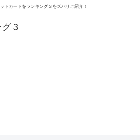
ットカードをランキング３をズバリご紹介！
ング３