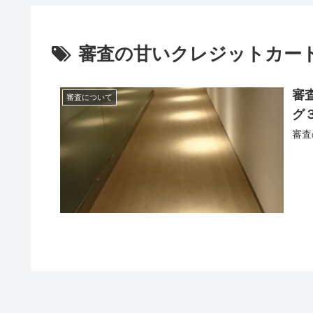
審査の甘いクレジットカー
審
審査について
グ
審査