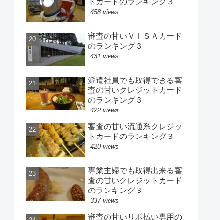
トカードのランキング３
458 views
審査の甘いＶＩＳＡカード
のランキング３
431 views
派遣社員でも取得できる審
査の甘いクレジットカード
のランキング３
422 views
審査の甘い流通系クレジッ
トカードのランキング３
420 views
専業主婦でも取得出来る審
査の甘いクレジットカード
のランキング３
337 views
審査の甘いリボ払い専用の